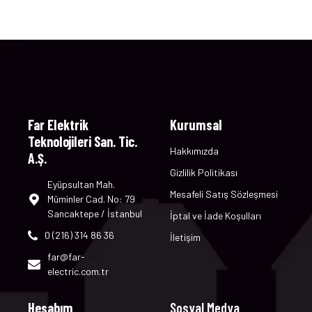
Far Elektrik
Kurumsal
Teknolojileri San. Tic.
Hakkımızda
A.Ş.​
Gizlilik Politikası
Eyüpsultan Mah.
Mesafeli Satış Sözleşmesi
Müminler Cad. No: 79
Sancaktepe / İstanbul
İptal ve İade Koşulları
0 (216) 314 86 36
İletişim
far@far-
electric.com.tr
Hesabım
Sosyal Medya