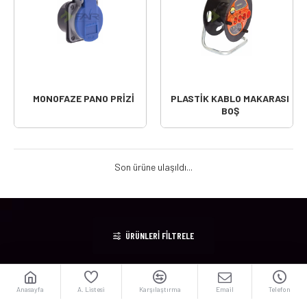
MONOFAZE PANO PRİZİ
PLASTİK KABLO MAKARASI
BOŞ
Son ürüne ulaşıldı...
ÜRÜNLERI FILTRELE
Far Elektrik
Kurumsal
Anasayfa
A. Listesi
Karşılaştırma
Email
Telefon
Teknolojileri San. Tic.