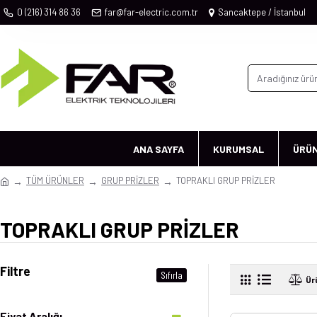
0 (216) 314 86 36
far@far-electric.com.tr
Sancaktepe / İstanbul
ANA SAYFA
KURUMSAL
ÜRÜ
TÜM ÜRÜNLER
GRUP PRİZLER
TOPRAKLI GRUP PRİZLER
TOPRAKLI GRUP PRİZLER
Filtre
Sıfırla
Ür
Fiyat Aralığı