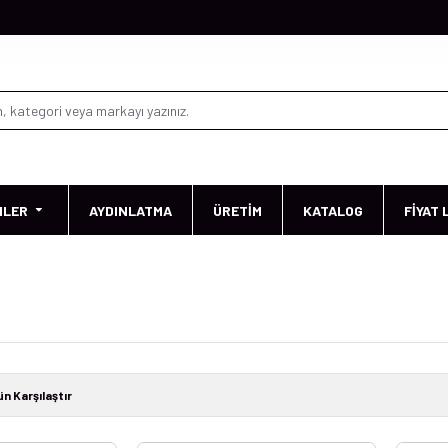
NLER
AYDINLATMA
ÜRETİM
KATALOG
FİYAT 
ün Karşılaştır