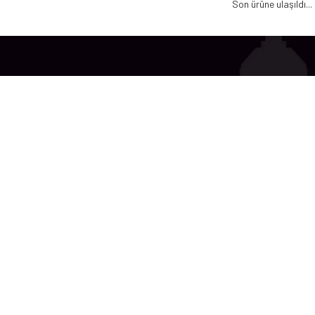
Son ürüne ulaşıldı...
urumsal
Hesabım
kkımızda
Giriş Yap
lilik Politikası
Kayıt Ol
safeli Satış Sözleşmesi
Siparişlerim
tal ve İade Koşulları
Favori Listem
tişim
Duyurular