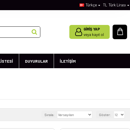
Türkçe
TL
Türk Lirası
GİRİŞ YAP
veya kayıt ol
LİSTESİ
DUYURULAR
İLETİŞİM
Sırala:
Göster: