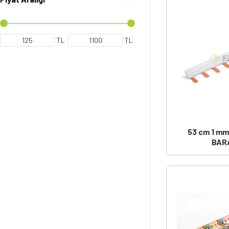
TL
TL
53 cm 1 m
BAR