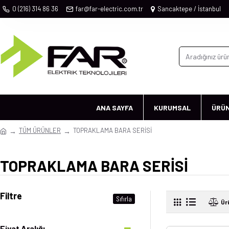
0 (216) 314 86 36
far@far-electric.com.tr
Sancaktepe / İstanbul
ANA SAYFA
KURUMSAL
ÜRÜ
TÜM ÜRÜNLER
TOPRAKLAMA BARA SERİSİ
TOPRAKLAMA BARA SERİSİ
Filtre
Sıfırla
Ür
Fiyat Aralığı