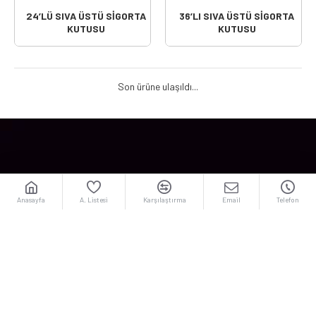
24’LÜ SIVA ÜSTÜ SİGORTA
36’LI SIVA ÜSTÜ SİGORTA
KUTUSU
KUTUSU
Son ürüne ulaşıldı...
Anasayfa
A. Listesi
Karşılaştırma
Email
Telefon
Far Elektrik
Kurumsal
Teknolojileri San. Tic.
Hakkımızda
A.Ş.​
Gizlilik Politikası
Eyüpsultan Mah.
Mesafeli Satış Sözleşmesi
Müminler Cad. No: 79
Sancaktepe / İstanbul
İptal ve İade Koşulları