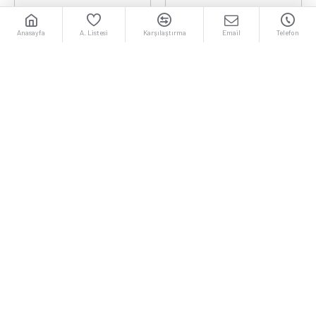
Anasayfa
A. Listesi
Karşılaştırma
Email
Telefon
6’LI UPS GRUP PRİZ KLM
6’LI UPS GRUP PRİZ 2 MT
LARA
LARA
6’LI UPS GRUP PRİZ 3 MT
6’LI UPS GRUP PRİZ 5 MT
LARA
LARA